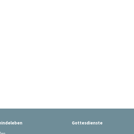
indeleben
Gottesdienste
fen