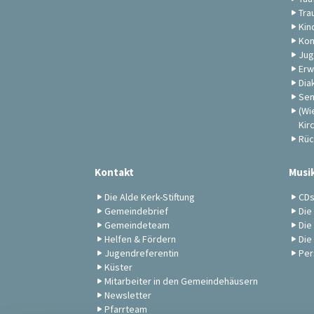
Tra
Kin
Kon
Jug
Erw
Dia
Sen
(Wi
Kir
Rüc
Kontakt
Musi
Die Alde Kerk-Stiftung
CD
Gemeindebrief
Die
Gemeindeteam
Die
Helfen & Fördern
Die
Jugendreferentin
Per
Küster
Mitarbeiter in den Gemeindehäusern
Newsletter
Pfarrteam