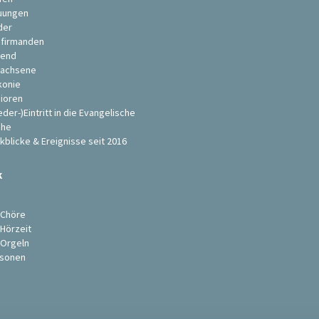
uungen
der
firmanden
end
achsene
konie
ioren
eder-)Eintritt in die Evangelische
che
kblicke & Ereignisse seit 2016
k
s
 Chöre
 Hörzeit
 Orgeln
sonen