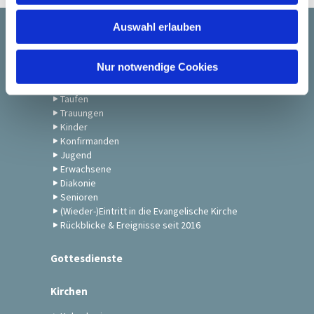
w
Auswahl erlauben
a
Startseite
h
l
Nur notwendige Cookies
Gemeindeleben
Taufen
Trauungen
Kinder
Konfirmanden
Jugend
Erwachsene
Diakonie
Senioren
(Wieder-)Eintritt in die Evangelische Kirche
Rückblicke & Ereignisse seit 2016
Gottesdienste
Kirchen