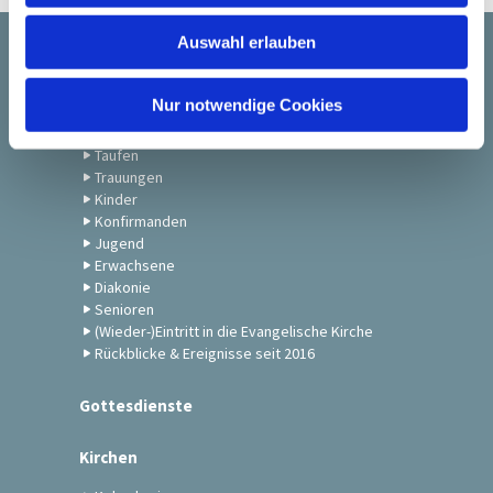
w
Auswahl erlauben
a
Startseite
h
l
Nur notwendige Cookies
Gemeindeleben
Taufen
Trauungen
Kinder
Konfirmanden
Jugend
Erwachsene
Diakonie
Senioren
(Wieder-)Eintritt in die Evangelische Kirche
Rückblicke & Ereignisse seit 2016
Gottesdienste
Kirchen