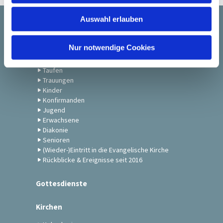
w
Auswahl erlauben
a
Startseite
h
l
Nur notwendige Cookies
Gemeindeleben
Taufen
Trauungen
Kinder
Konfirmanden
Jugend
Erwachsene
Diakonie
Senioren
(Wieder-)Eintritt in die Evangelische Kirche
Rückblicke & Ereignisse seit 2016
Gottesdienste
Kirchen