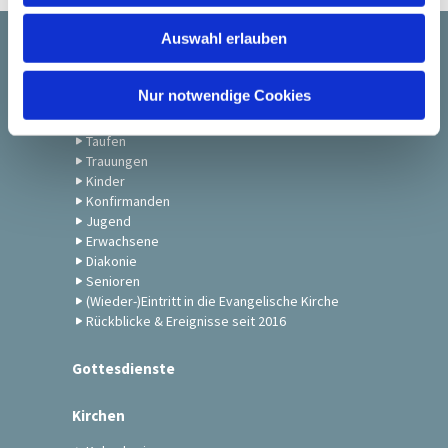
w
Auswahl erlauben
a
Startseite
h
l
Nur notwendige Cookies
Gemeindeleben
Taufen
Trauungen
Kinder
Konfirmanden
Jugend
Erwachsene
Diakonie
Senioren
(Wieder-)Eintritt in die Evangelische Kirche
Rückblicke & Ereignisse seit 2016
Gottesdienste
Kirchen