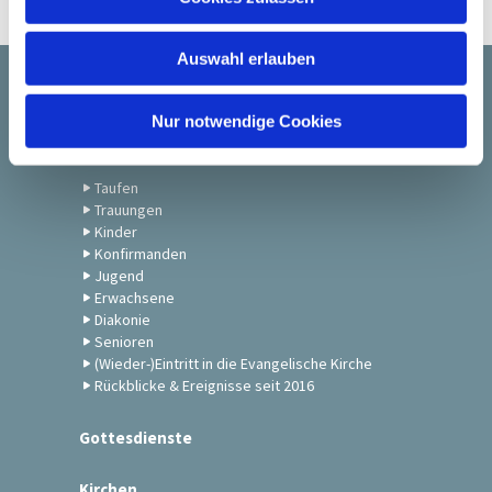
s
w
Auswahl erlauben
a
h
Startseite
l
Nur notwendige Cookies
Gemeindeleben
Taufen
Trauungen
Kinder
Konfirmanden
Jugend
Erwachsene
Diakonie
Senioren
(Wieder-)Eintritt in die Evangelische Kirche
Rückblicke & Ereignisse seit 2016
Gottesdienste
Kirchen