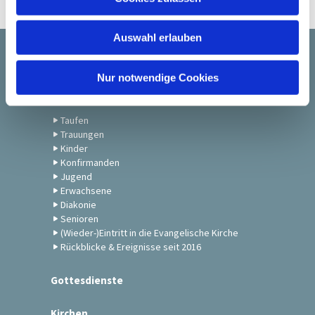
s
w
Auswahl erlauben
a
h
Startseite
l
Nur notwendige Cookies
Gemeindeleben
Taufen
Trauungen
Kinder
Konfirmanden
Jugend
Erwachsene
Diakonie
Senioren
(Wieder-)Eintritt in die Evangelische Kirche
Rückblicke & Ereignisse seit 2016
Gottesdienste
Kirchen