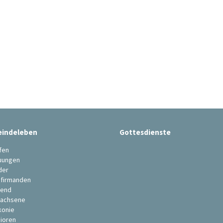
indeleben
Gottesdienste
fen
uungen
der
firmanden
end
achsene
konie
ioren