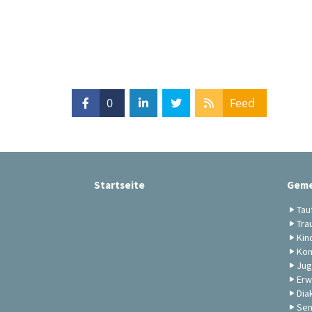
0
Feed
Startseite
Geme
Tau
Tra
Kin
Kon
Jug
Erw
Dia
Sen