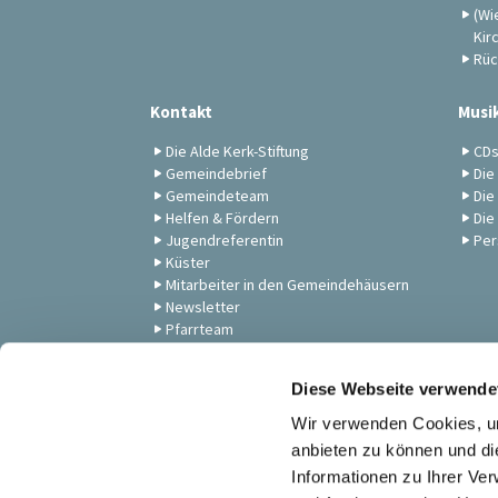
(Wi
Kir
Rüc
Kontakt
Musi
Die Alde Kerk-Stiftung
CD
Gemeindebrief
Die
Gemeindeteam
Die
Helfen & Fördern
Die
Jugendreferentin
Per
Küster
Mitarbeiter in den Gemeindehäusern
Newsletter
Pfarrteam
Presbyterium
Unsere Gemeinde
Diese Webseite verwende
Zum Anschauen: Andachten,
Gottesdienste & Musik
Wir verwenden Cookies, um
anbieten zu können und di
Informationen zu Ihrer Ve