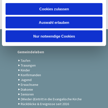
a
u
Cookies zulassen
s
w
Auswahl erlauben
a
h
l
Nur notwendige Cookies
Startseite
Gemeindeleben
Taufen
Trauungen
Kinder
Konfirmanden
Jugend
Erwachsene
Diakonie
Senioren
(Wieder-)Eintritt in die Evangelische Kirche
Rückblicke & Ereignisse seit 2016