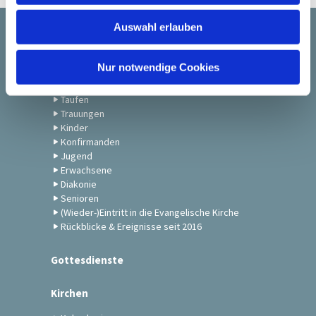
w
Auswahl erlauben
a
Startseite
h
l
Nur notwendige Cookies
Gemeindeleben
Taufen
Trauungen
Kinder
Konfirmanden
Jugend
Erwachsene
Diakonie
Senioren
(Wieder-)Eintritt in die Evangelische Kirche
Rückblicke & Ereignisse seit 2016
Gottesdienste
Kirchen