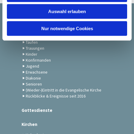
w
Auswahl erlauben
a
Startseite
h
l
Nur notwendige Cookies
Gemeindeleben
Taufen
Trauungen
Kinder
Konfirmanden
Jugend
Erwachsene
Diakonie
Senioren
(Wieder-)Eintritt in die Evangelische Kirche
Rückblicke & Ereignisse seit 2016
Gottesdienste
Kirchen